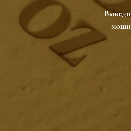
Выведи
мощны