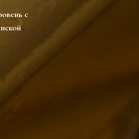
овень с
пиской