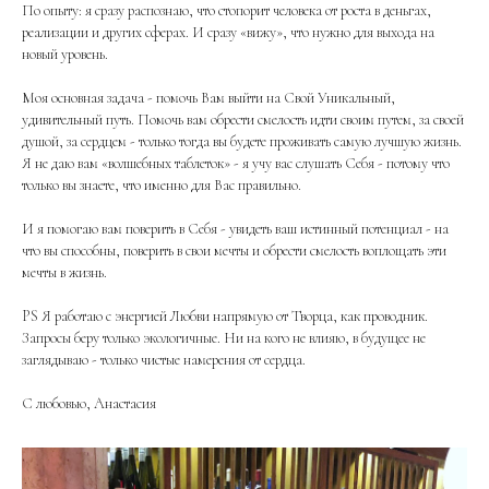
По опыту: я сразу распознаю, что стопорит человека от роста в деньгах,
реализации и других сферах. И сразу «вижу», что нужно для выхода на
новый уровень.
Моя основная задача - помочь Вам выйти на Свой Уникальный,
удивительный путь. Помочь вам обрести смелость идти своим путем, за своей
душой, за сердцем - только тогда вы будете проживать самую лучшую жизнь.
Я не даю вам «волшебных таблеток» - я учу вас слушать Себя - потому что
только вы знаете, что именно для Вас правильно.
И я помогаю вам поверить в Себя - увидеть ваш истинный потенциал - на
что вы способны, поверить в свои мечты и обрести смелость воплощать эти
мечты в жизнь.
PS Я работаю с энергией Любви напрямую от Творца, как проводник.
Запросы беру только экологичные. Ни на кого не влияю, в будущее не
заглядываю - только чистые намерения от сердца.
С любовью, Анастасия