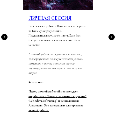
ЛИЧНАЯ СЕССИЯ
Персональная работа с Вами в личном формате
по Вашему запросу онлайн.
Продолжительность до 60 минут. Если Вам
требуется меньше времени - стоимость не
меняется.
В личной работе я соединяю ясновидение,
трансформацию на энергетическом уровне,
интуицию и поток, дополняя сессию
индивидуальными инструментами под ваш
запрос.
$1 000 000
Перед личной работой рекомендуем
поработать с "Божественными загрузками"
(Lebedeva.kz/training) и ченнелингами
Анастасии. Это прекрасная альтернатива
личной работе.